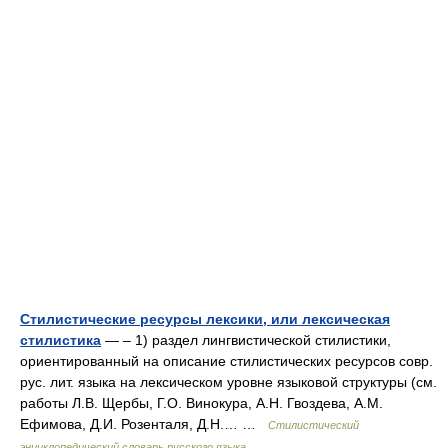
Стилистические ресурсы лексики, или лексическая
стилистика
— – 1) раздел лингвистической стилистики,
ориентированный на описание стилистических ресурсов совр.
рус. лит. языка на лексическом уровне языковой структуры (см.
работы Л.В. Щербы, Г.О. Винокура, А.Н. Гвоздева, А.М.
Ефимова, Д.И. Розенталя, Д.Н.… …
Стилистический
энциклопедический словарь русского языка