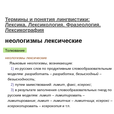
Термины и понятия лингвистики:
Лексика. Лексикология. Фразеология.
Лексикография
неологизмы лексические
Толкование
неологизмы лексические
Языковые неологизмы, возникающие:
1)
из русских слов по продуктивным словообразовательным
моделям:
разработать
–
разработка
,
безысходный
–
безысходность
;
2)
путем заимствований:
лимит
,
факс
,
ксерокс
;
3)
в результате заполнения словообразовательных гнезд по
русским моделям:
лимит
–
лимитировать
–
лимитирование
;
лимит
–
лимитчик
–
лимитчица
;
ксерокс
–
ксерокопировать
–
ксерокопия
и т.п.