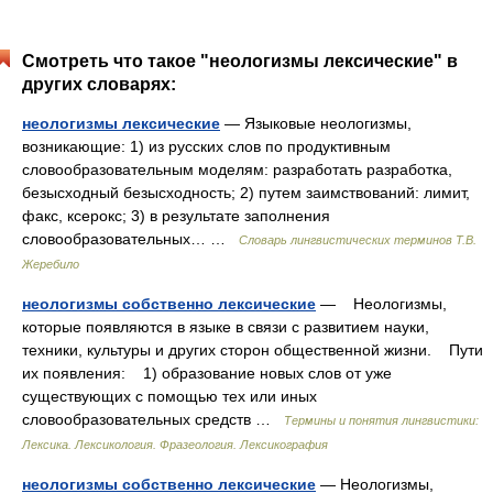
Смотреть что такое "неологизмы лексические" в
других словарях:
неологизмы лексические
— Языковые неологизмы,
возникающие: 1) из русских слов по продуктивным
словообразовательным моделям: разработать разработка,
безысходный безысходность; 2) путем заимствований: лимит,
факс, ксерокс; 3) в результате заполнения
словообразовательных… …
Словарь лингвистических терминов Т.В.
Жеребило
неологизмы собственно лексические
— Неологизмы,
которые появляются в языке в связи с развитием науки,
техники, культуры и других сторон общественной жизни. Пути
их появления: 1) образование новых слов от уже
существующих с помощью тех или иных
словообразовательных средств …
Термины и понятия лингвистики:
Лексика. Лексикология. Фразеология. Лексикография
неологизмы собственно лексические
— Неологизмы,