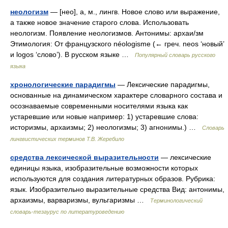
неологизм
— [нео], а, м., лингв. Новое слово или выражение,
а также новое значение старого слова. Использовать
неологизм. Появление неологизмов. Антонимы: архаи/зм
Этимология: От французского néologisme (← греч. neos ‘новый’
и logos ‘слово’). В русском языке …
Популярный словарь русского
языка
хронологические парадигмы
— Лексические парадигмы,
основанные на динамическом характере словарного состава и
осознаваемые современными носителями языка как
устаревшие или новые например: 1) устаревшие слова:
историзмы, архаизмы; 2) неологизмы; 3) агнонимы.) …
Словарь
лингвистических терминов Т.В. Жеребило
средства лексической выразительности
— лексические
единицы языка, изобразительные возможности которых
используются для создания литературных образов. Рубрика:
язык. Изобразительно выразительные средства Вид: антонимы,
архаизмы, варваризмы, вульгаризмы …
Терминологический
словарь-тезаурус по литературоведению