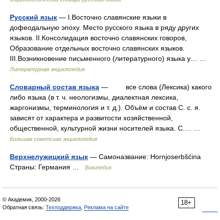
Русский язык
— I.Восточно славянские языки в
дофеодальную эпоху. Место русского языка в ряду других
языков. II.Консолидация восточно славянских говоров,
Образование отдельных восточно славянских языков.
III.Возникновение письменного (литературного) языка у… …
Литературная энциклопедия
Словарный состав языка
— все слова (Лексика) какого
либо языка (в т. ч. неологизмы, диалектная лексика,
жаргонизмы, терминология и т. д.). Объём и состав С. с. я.
зависят от характера и развитости хозяйственной,
общественной, культурной жизни носителей языка. С.… …
Большая советская энциклопедия
Верхнелужицкий язык
— Самоназвание: Hornjoserbšćina
Страны: Германия …
Википедия
© Академик, 2000-2026
18+
Обратная связь:
Техподдержка
,
Реклама на сайте