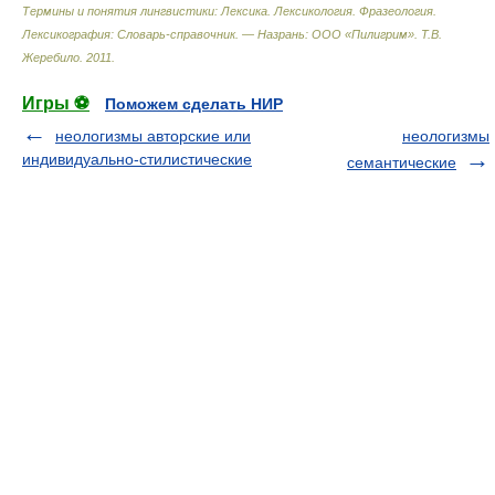
Термины и понятия лингвистики: Лексика. Лексикология. Фразеология.
Лексикография: Словарь-справочник. — Назрань: ООО «Пилигрим»
.
Т.В.
Жеребило
.
2011
.
Игры ⚽
Поможем сделать НИР
неологизмы авторские или
неологизмы
индивидуально-стилистические
семантические